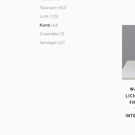
(60)
Stauraum
(135)
Licht
(44)
Kunst
(5)
Ensembles
(47)
Sonstiges
W
LIC
FI
INT