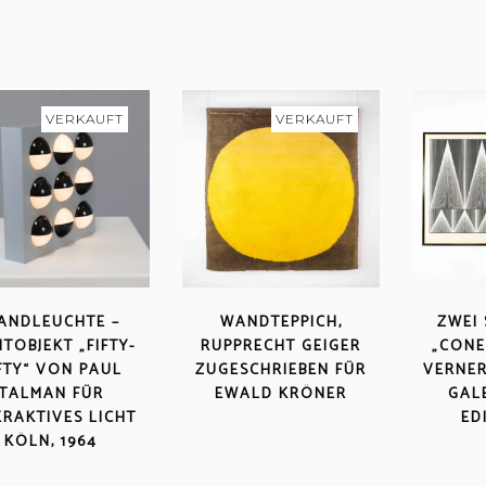
VERKAUFT
VERKAUFT
ANDLEUCHTE –
WANDTEPPICH,
ZWEI
HTOBJEKT „FIFTY-
RUPPRECHT GEIGER
„CONE
FTY“ VON PAUL
ZUGESCHRIEBEN FÜR
VERNER
TALMAN FÜR
EWALD KRÖNER
GAL
ERAKTIVES LICHT
ED
KÖLN, 1964