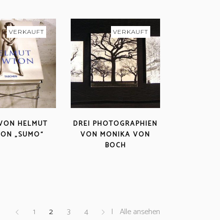
VERKAUFT
VERKAUFT
VON HELMUT
DREI PHOTOGRAPHIEN
ON „SUMO“
VON MONIKA VON
BOCH
1
2
3
4
Alle ansehen