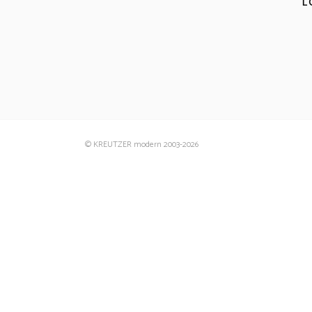
L
© KREUTZER modern 2003
-2026