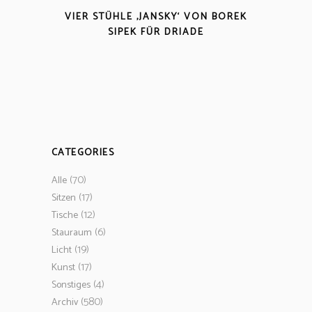
VIER STÜHLE ‚JANSKY‘ VON BOREK
SIPEK FÜR DRIADE
CATEGORIES
(70)
Alle
(17)
Sitzen
(12)
Tische
(6)
Stauraum
(19)
Licht
(17)
Kunst
(4)
Sonstiges
(580)
Archiv