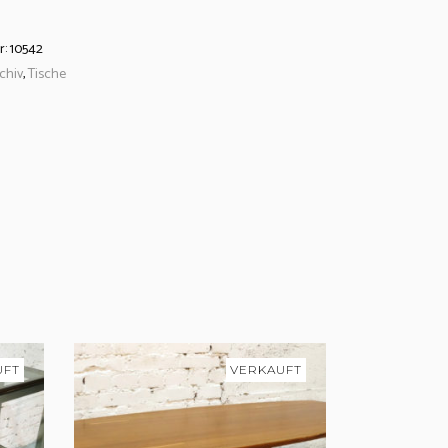
r:
10542
chiv
,
Tische
UFT
VERKAUFT