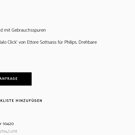
nd mit Gebrauchsspuren
lo Click‘ von Ettore Sottsass für Philips. Drehbare
 ANFRAGE
KLISTE HINZUFÜGEN
r:
10420
chiv
,
Licht