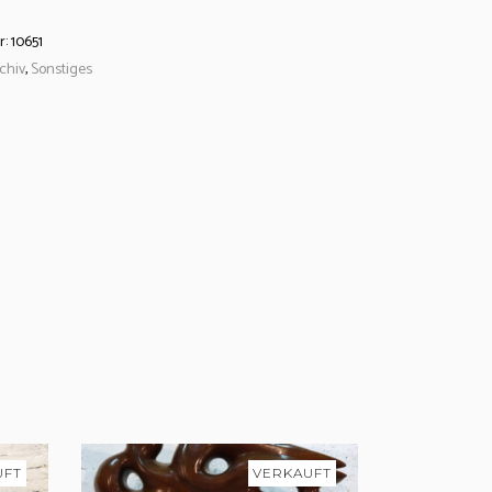
r:
10651
chiv
,
Sonstiges
UFT
VERKAUFT