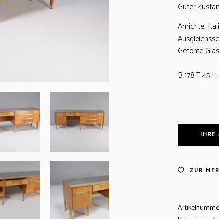
Guter Zusta
Anrichte, Ita
Ausgleichssc
Getönte Glas
B 178 T 45 H
IHRE
ZUR MER
Artikelnumme