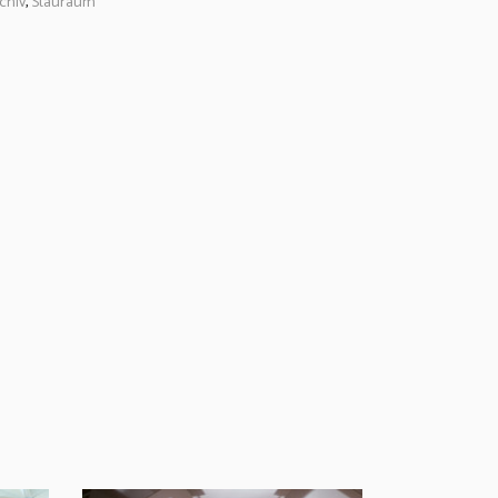
chiv
,
Stauraum