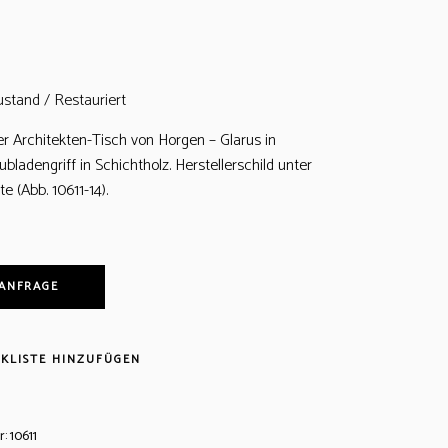
ustand / Restauriert
r Architekten-Tisch von Horgen – Glarus in
bladengriff in Schichtholz. Herstellerschild unter
e (Abb. 10611-14).
 ANFRAGE
KLISTE HINZUFÜGEN
r:
10611