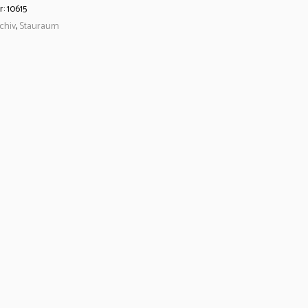
r:
10615
chiv
,
Stauraum