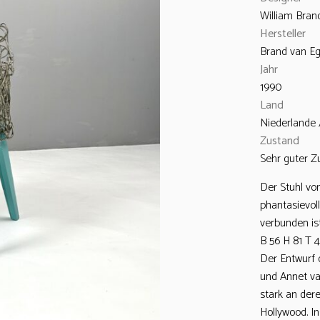
William Bra
Hersteller
Brand van E
Jahr
1990
Land
Niederlande 
Zustand
Sehr guter Z
Der Stuhl vo
phantasievol
verbunden is
B 56 H 81 T 
Der Entwurf 
und Annet va
stark an der
Hollywood. I