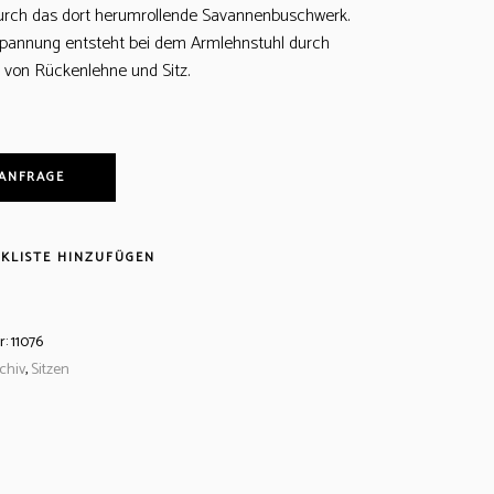
durch das dort herumrollende Savannenbuschwerk.
Spannung entsteht bei dem Armlehnstuhl durch
 von Rückenlehne und Sitz.
 ANFRAGE
KLISTE HINZUFÜGEN
r:
11076
chiv
,
Sitzen