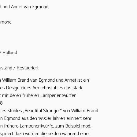
nd and Annet van Egmond
gmond
/ Holland
ustand / Restauriert
n William Brand van Egmond und Annet ist ein
les Design eines Armlehnstuhles das stark
t mit deren früheren Lampenentwürfen.
48
des Stuhles „Beautiful Stranger“ von William Brand
n Egmond aus den 1990er Jahren erinnert sehr
en frühere Lampenentwürfe, zum Beispiel mod.
nspiriert dazu wurden die beiden während einer