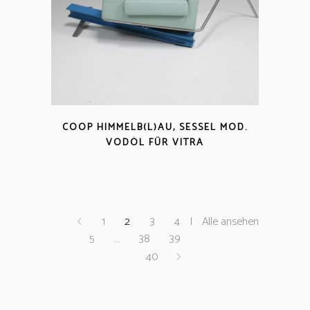
COOP HIMMELB(L)AU, SESSEL MOD.
VODÖL FÜR VITRA
1
2
3
4
Alle ansehen
5
…
38
39
40