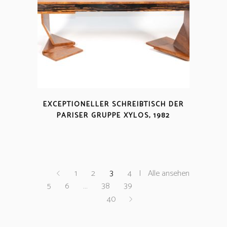
EXCEPTIONELLER SCHREIBTISCH DER
PARISER GRUPPE XYLOS, 1982
1
2
3
4
Alle ansehen
5
6
…
38
39
40