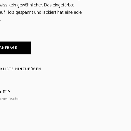
wiss kein gewöhnlicher. Das eingefärbte
auf Holz gespannt und lackiert hat eine edle
.
 ANFRAGE
KLISTE HINZUFÜGEN
r:
11119
chiv
,
Tische