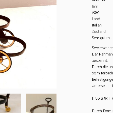
Aldo Tura
Jahr
1980
Land
Italien
Zustand
Sehr gut mit
Servierwagen
Der Rahmen i
bespannt.
Durch die un
beim farblic
Befestigunge
Unterseitig s
H 80 B 53 T 
Durch Form 