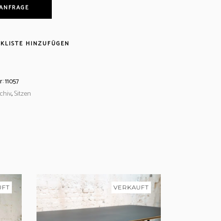
 ANFRAGE
KLISTE HINZUFÜGEN
r:
11057
chiv
,
Sitzen
UFT
VERKAUFT