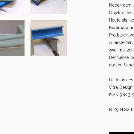
Neben dem „V
Objekte des
Heute als Ik
Kuramata un
Produziert w
in Birsfelden
zwei mal zeh
Der Sessel b
dort im Scha
Lit. Atlas de
Vitra Desig
ISBN 978-3-
B 197 H 82 T