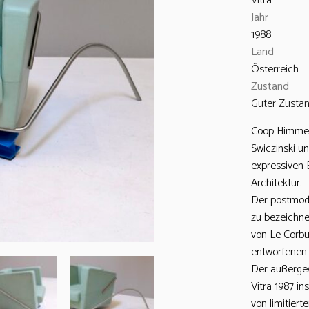
Vitra
Jahr
1988
Land
Österreich
Zustand
Guter Zusta
Coop Himmelb
Swiczinski un
expressiven 
Architektur.
Der postmode
zu bezeichne
von Le Corbu
entworfenen 
Der außerge
Vitra 1987 i
von limitier