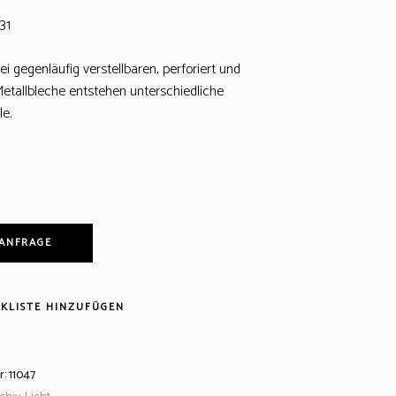
31
i gegenläufig verstellbaren, perforiert und
tallbleche entstehen unterschiedliche
le.
 ANFRAGE
KLISTE HINZUFÜGEN
r:
11047