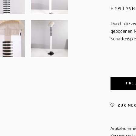
H 195 T 35 B 
Durch die zwe
gebogenen Me
Schattenspie
IHRE
ZUR MER
Artikelnumme