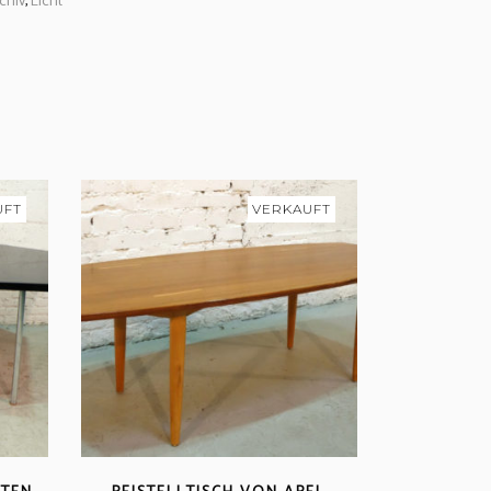
chiv
,
Licht
UFT
VERKAUFT